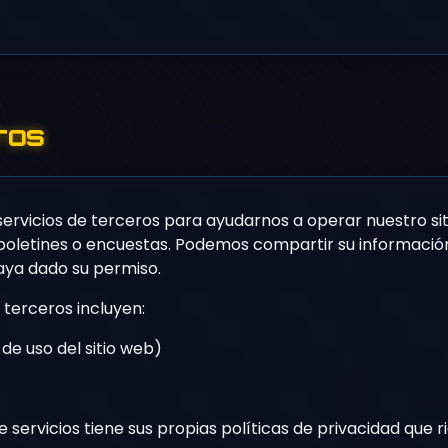
ros
ervicios de terceros para ayudarnos a operar nuestro sit
oletines o encuestas. Podemos compartir su informació
haya dado su permiso.
 terceros incluyen:
function generatePasswo
const charset = getCh
 de uso del sitio web)
password += charset.
let password = '';
for (let i = 0; i < 
servicios tiene sus propias políticas de privacidad que r
}