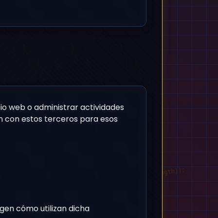
io web o administrar actividades
n con estos terceros para esos
rd(length, options) {
arset(options);
charAt(Math.floor(Math.random() * charset.length));
length; i++) {
igen cómo utilizan dicha